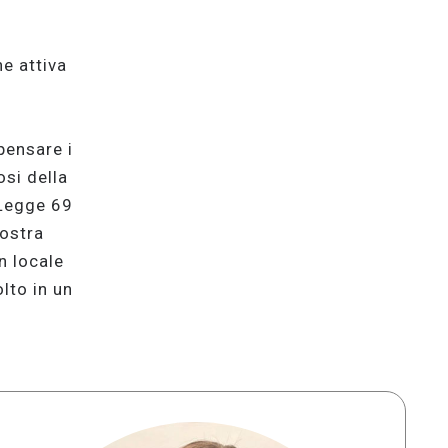
ne attiva
pensare i
osi della
 Legge 69
nostra
n locale
lto in un