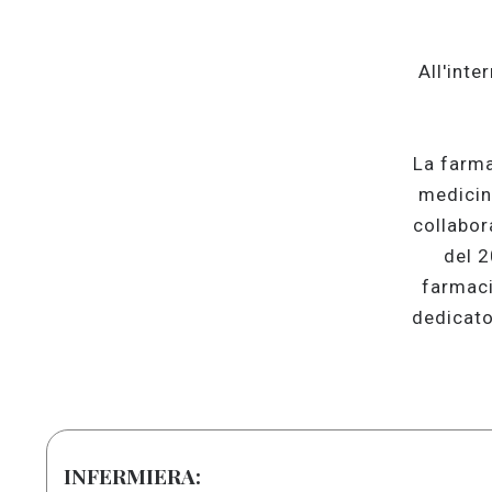
All'inte
La farma
medicina
collabor
del 2
farmaci
dedicato
INFERMIERA: